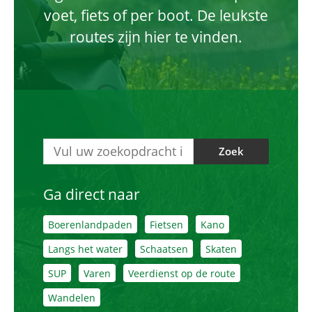
voet, fiets of per boot. De leukste
routes zijn hier te vinden.
Zoek
Ga direct naar
Boerenlandpaden
Fietsen
Kano
Langs het water
Schaatsen
Skaten
SUP
Varen
Veerdienst op de route
Wandelen