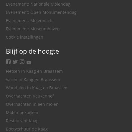
Evenement: Nationale Molendag
Evenement: Open Monumentendag
Evenement: Molennacht
Evenement: Museumhaven
Cookie instellingen
Blijf op de hoogte
facebook
twitter
instagram
youtube
Fietsen in Kaag en Braassem
Varen in Kaag en Braassem
Wandelen in Kaag en Braassem
Overnachten Keukenhof
Overnachten in een molen
Molen bezoeken
Restaurant Kaag
Bootverhuur de Kaag