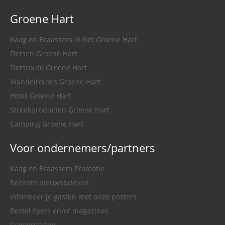
Groene Hart
Kaag en Braassem in het Groene Hart
Fietsen Groene Hart
Fietsroute Groene Hart
Wandelroutes Groene Hart
Hotel Groene Hart
Streekproducten Groene Hart
Camping Groene Hart
Voor ondernemers/partners
Kaag en Braassem Promotie
Recente nieuwsbrieven
Informeer je gasten met onze posters
Bestel flyers en/of magazines
Jaarverslagen