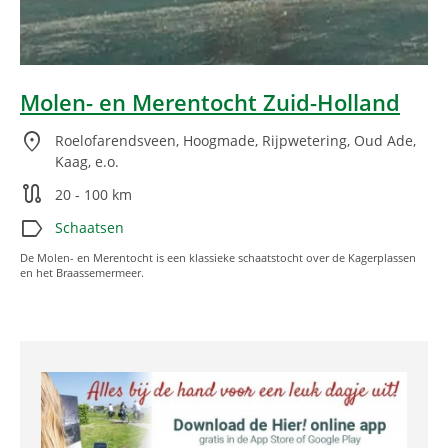
Molen- en Merentocht Zuid-Holland
location_on
Roelofarendsveen, Hoogmade, Rijpwetering, Oud Ade,
Kaag, e.o.
route
20 - 100 km
label
Schaatsen
De Molen- en Merentocht is een klassieke schaatstocht over de Kagerplassen
en het Braassemermeer.