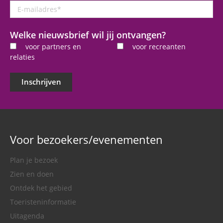
E-
mailadres
*
Welke nieuwsbrief wil jij ontvangen?
voor partners en
voor recreanten
relaties
Inschrijven
Voor bezoekers/evenementen
Plan je bezoek
Zien en doen
Ontdek het gebied
Toeristeninformatie
Uitagenda