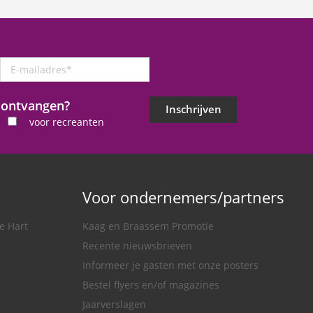
E-
mailadres
*
j ontvangen?
Inschrijven
voor recreanten
Voor ondernemers/partners
e Hart
Kaag en Braassem Promotie
Recente nieuwsbrieven
Informeer je gasten met onze posters
Bestel flyers en/of magazines
Jaarverslagen