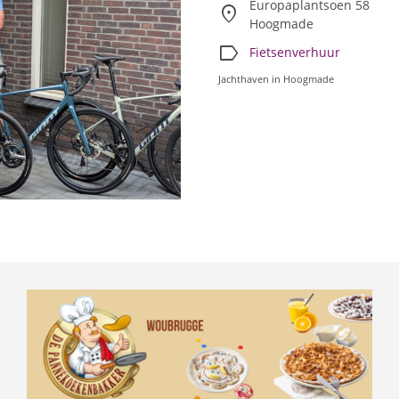
Europaplantsoen 58
location_on
Hoogmade
label
Fietsenverhuur
Jachthaven in Hoogmade