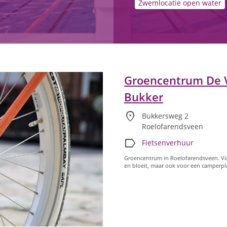
Zwemlocatie open water
Groencentrum De 
Bukker
location_on
Bukkersweg 2
Roelofarendsveen
label
Fietsenverhuur
Groencentrum in Roelofarendsveen. Voo
en bloeit, maar ook voor een camperpla