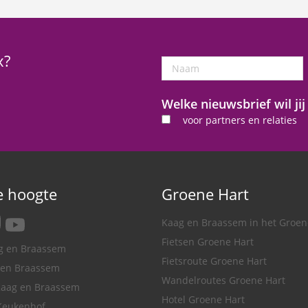
x?
Naam
Welke nieuwsbrief wil ji
voor partners en relaties
de hoogte
Groene Hart
tagram
youtube
Kaag en Braassem in het Groen
Fietsen Groene Hart
ag en Braassem
Fietsroute Groene Hart
 en Braassem
Wandelroutes Groene Hart
Kaag en Braassem
Hotel Groene Hart
Keukenhof