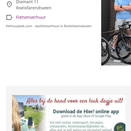
Diamant 11
location_on
Roelofarendsveen
label
Fietsenverhuur
Verhuurplek.com - racefietsverhuur in Roelofarendsveen