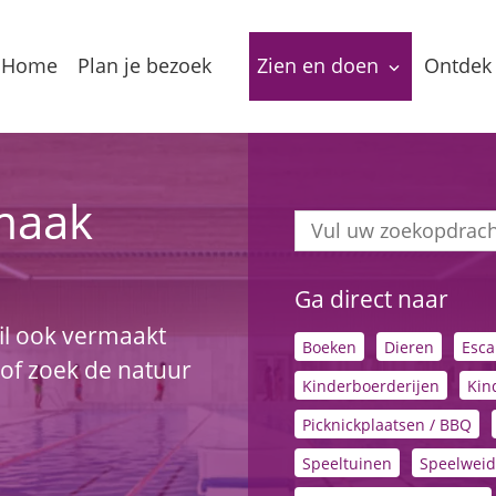
Home
Plan je bezoek
Zien en doen
Ontdek 
Bereikbaarheid
Arrangementen
Dorp
Toeristeninformatie
Bezienswaardigheden
Meren
maak
Overnachten
Eten & Drinken
Verha
Ga direct naar
Groepslocaties
Routes
In de
wil ook vermaakt
Boeken
Dieren
Esca
of zoek de natuur
Voorzieningen
Streekproducten
Lokale
Kinderboerderijen
Kin
Picknickplaatsen / BBQ
Vermaak
Speeltuinen
Speelwei
Waterrecreatie