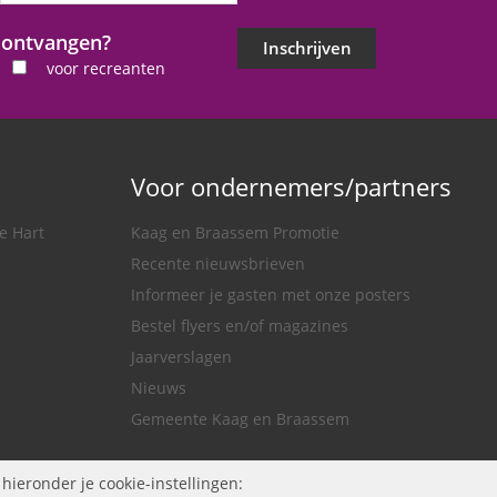
*
j ontvangen?
Inschrijven
voor recreanten
Voor ondernemers/partners
e Hart
Kaag en Braassem Promotie
Recente nieuwsbrieven
Informeer je gasten met onze posters
Bestel flyers en/of magazines
Jaarverslagen
Nieuws
Gemeente Kaag en Braassem
hieronder je cookie-instellingen: