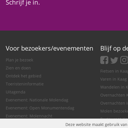
Schrijf je in.
Voor bezoekers/evenementen
Blijf op 
facebook
twitter
ins
Plan je bezoek
Zien en doen
Fietsen in Ka
Ontdek het gebied
Varen in Kaag
Toeristeninformatie
Wandelen in 
Uitagenda
Overnachten 
Evenement: Nationale Molendag
Overnachten 
Evenement: Open Monumentendag
Molen bezoek
Evenement: Molennacht
Restaurant Ka
Evenement: Museumhaven
Deze website maakt gebruik van c
Bootverhuur 