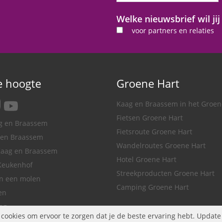
Welke nieuwsbrief wil ji
voor partners en relaties
de hoogte
Groene Hart
tagram
youtube
Kaag en Braassem in het Groen
Fietsen Groene Hart
ag en Braassem
Fietsroute Groene Hart
 en Braassem
Wandelroutes Groene Hart
Kaag en Braassem
Hotel Groene Hart
Keukenhof
Streekproducten Groene Hart
in een molen
Camping Groene Hart
en
ag
ookies om ervoor te zorgen dat je de beste ervaring hebt. Update 
de Kaag