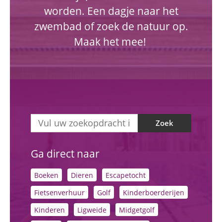
worden. Een dagje naar het
zwembad of zoek de natuur op.
Maak het mee!
Zoek
Ga direct naar
Boeken
Dieren
Escapetocht
Fietsenverhuur
Golf
Kinderboerderijen
Kinderen
Ligweide
Midgetgolf