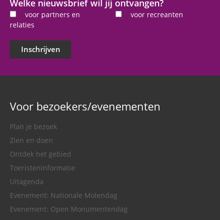
Welke nieuwsbrief wil jij ontvangen?
voor partners en
voor recreanten
relaties
Inschrijven
Voor bezoekers/evenementen
Plan je bezoek
Zien en doen
Ontdek het gebied
Toeristeninformatie
Uitagenda
Evenement: Nationale Molendag
Evenement: Open Monumentendag