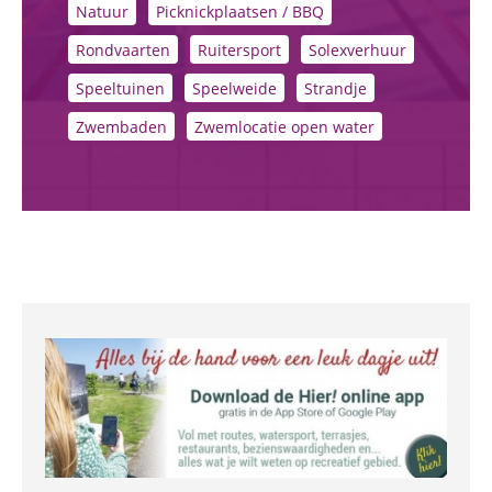
Natuur
Picknickplaatsen / BBQ
Rondvaarten
Ruitersport
Solexverhuur
Speeltuinen
Speelweide
Strandje
Zwembaden
Zwemlocatie open water