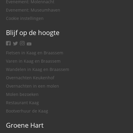
Evenement: Molennacht
Evenement: Museumhaven
Cookie instellingen
Blijf op de hoogte
facebook
twitter
instagram
youtube
Fietsen in Kaag en Braassem
Varen in Kaag en Braassem
Wandelen in Kaag en Braassem
Overnachten Keukenhof
Overnachten in een molen
Molen bezoeken
Restaurant Kaag
Bootverhuur de Kaag
Groene Hart