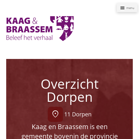
Naviga
Kaag
en
Braassem
Promoties
Overzicht
Dorpen
location_on
11 Dorpen
Kaag en Braassem is een
gemeente bovenin de provincie