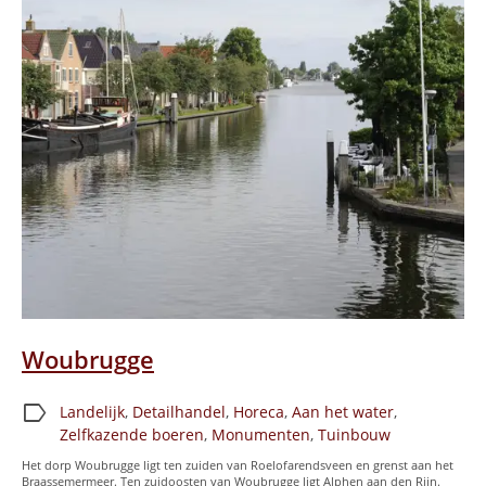
Woubrugge
label
Landelijk
,
Detailhandel
,
Horeca
,
Aan het water
,
Zelfkazende boeren
,
Monumenten
,
Tuinbouw
Het dorp Woubrugge ligt ten zuiden van Roelofarendsveen en grenst aan het
Braassemermeer. Ten zuidoosten van Woubrugge ligt Alphen aan den Rijn.