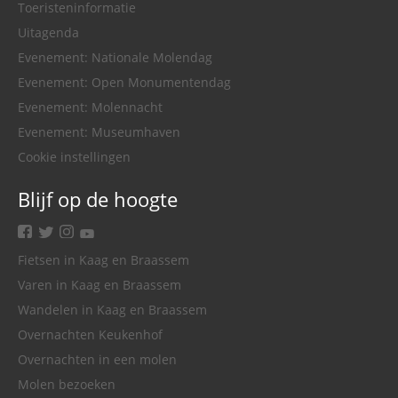
Toeristeninformatie
Uitagenda
Evenement: Nationale Molendag
Evenement: Open Monumentendag
Evenement: Molennacht
Evenement: Museumhaven
Cookie instellingen
Blijf op de hoogte
facebook
twitter
instagram
youtube
Fietsen in Kaag en Braassem
Varen in Kaag en Braassem
Wandelen in Kaag en Braassem
Overnachten Keukenhof
Overnachten in een molen
Molen bezoeken