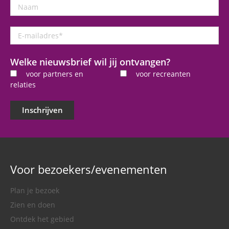
Naam
E-
mailadres
*
Welke nieuwsbrief wil jij ontvangen?
voor partners en
voor recreanten
relaties
Inschrijven
Voor bezoekers/evenementen
Plan je bezoek
Zien en doen
Ontdek het gebied